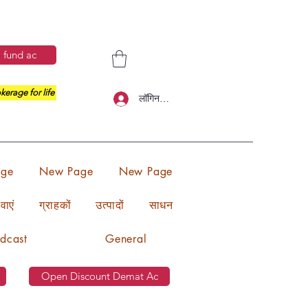
 fund ac
kerage for life
लॉगिन करें
ge
New Page
New Page
वाएं
ग्राहकों
उत्पादों
साधन
dcast
General
Open Discount Demat Ac