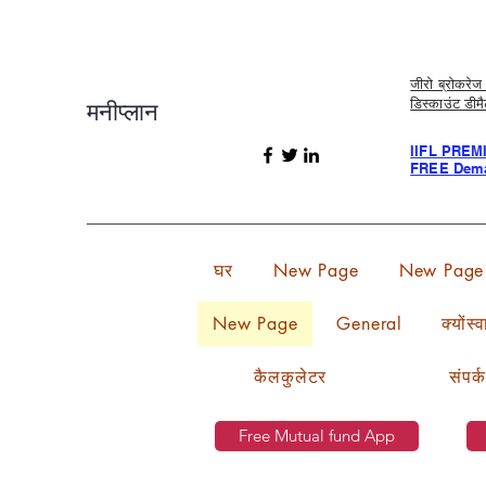
जीरो ब्रोकर
डिस्काउंट डीम
मनीप्लान
IIFL PREM
FREE Dema
घर
New Page
New Page
New Page
General
क्योंस्
कैलकुलेटर
संपर्क
Free Mutual fund App