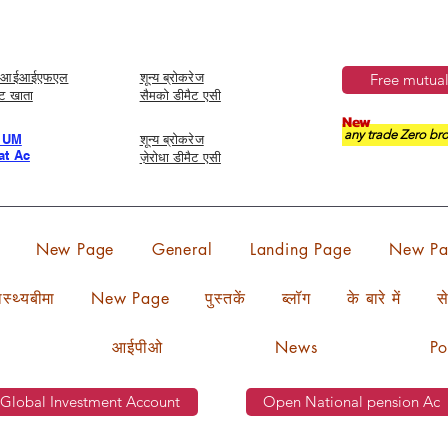
ेज आईआईएफएल
शून्य ब्रोकरेज
Free mutual
ैट खाता
सैमको डीमैट एसी
New
any trade Zero bro
IUM
शून्य ब्रोकरेज
t Ac
ज़ेरोधा डीमैट एसी
New Page
General
Landing Page
New Pa
वास्थ्यबीमा
New Page
पुस्तकें
ब्लॉग
के बारे में
से
आईपीओ
News
Po
Global Investment Account
Open National pension Ac