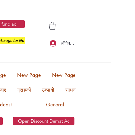
 fund ac
kerage for life
लॉगिन करें
ge
New Page
New Page
वाएं
ग्राहकों
उत्पादों
साधन
dcast
General
Open Discount Demat Ac