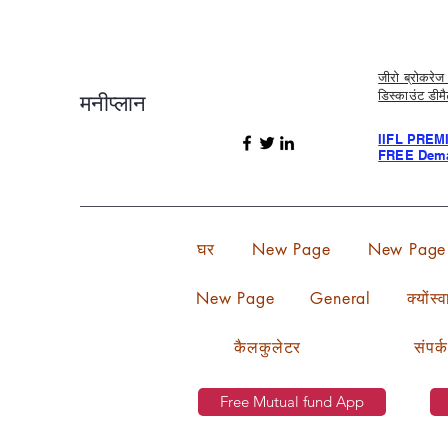
जीरो ब्रोकर
डिस्काउंट डीम
मनीप्लान
IIFL PREM
FREE Dema
घर
New Page
New Page
New Page
General
क्योंस्
कैलकुलेटर
संपर्क
Free Mutual fund App