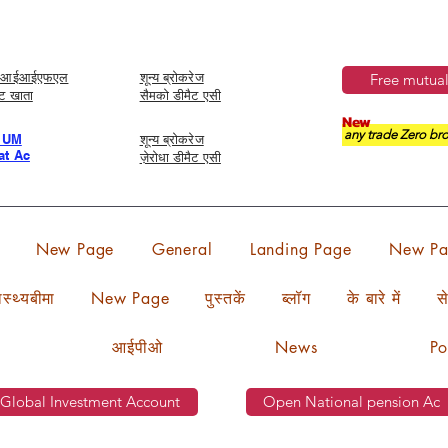
ेज आईआईएफएल
शून्य ब्रोकरेज
Free mutual
ैट खाता
सैमको डीमैट एसी
New
any trade Zero bro
IUM
शून्य ब्रोकरेज
t Ac
ज़ेरोधा डीमैट एसी
New Page
General
Landing Page
New Pa
वास्थ्यबीमा
New Page
पुस्तकें
ब्लॉग
के बारे में
से
आईपीओ
News
Po
Global Investment Account
Open National pension Ac