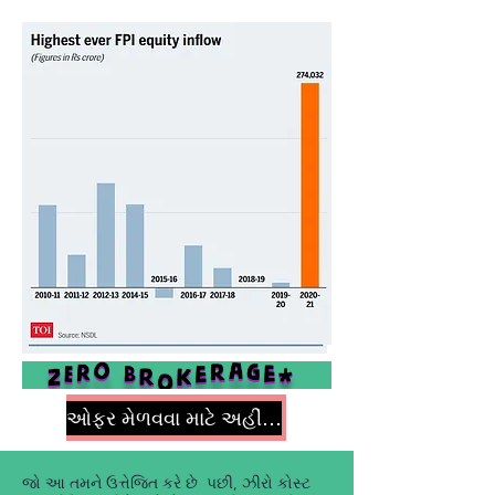
ઓફર મેળવવા માટે અહીં ક્લિક કરો
જો આ તમને ઉત્તેજિત કરે છે પછી, ઝીરો કોસ્ટ