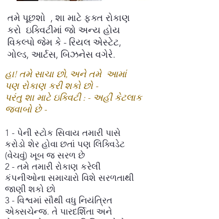
તમે પૂછશો
, શા માટે ફક્ત રોકાણ
કરો
ઇક્વિટીમાં જો અન્ય હોય
વિકલ્પો જેમ કે - રિયલ એસ્ટેટ,
ગોલ્ડ, આર્ટસ, બિઝનેસ વગેરે.
હા! તમે સાચા છો, અને તમે
આમાં
પણ રોકાણ કરી શકો છો -
પરંતુ શા માટે ઇક્વિટી : - અહીં કેટલાક
જવાબો છે -
1 - પેની સ્ટોક સિવાય તમારી પાસે
કરોડો શેર હોવા છતાં પણ લિક્વિડેટ
(વેચવું) ખૂબ જ સરળ છે
2 - તમે તમારી રોકાણ કરેલી
કંપનીઓના સમાચારો વિશે સરળતાથી
જાણી શકો છો
3 - વિશ્વમાં સૌથી વધુ નિયંત્રિત
એક્સચેન્જ. તે પારદર્શિતા અને