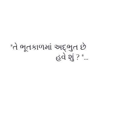
"તે ભૂતકાળમાં અદ્ભુત છે
હવે શું ? "...