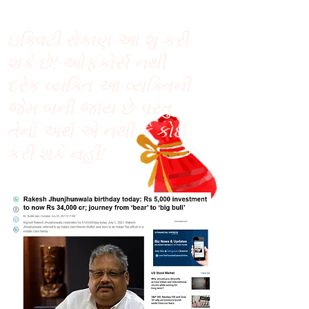
ઇક્વિટી રોકાણ આ શું કરી
શકે છે! ઓફકોર્સ નથી
દરેક વ્યક્તિ આ વ્યક્તિની
જેમ બની જાય છે પરંતુ
તેનો અર્થ એ નથી કે કોઈ
કરી શકે નહીં!