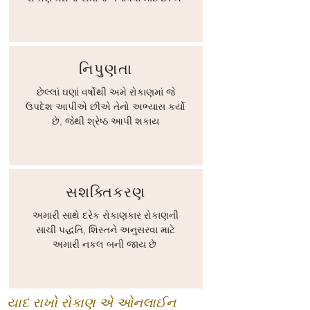
નિપુણતા
છેલ્લાં ઘણાં વર્ષોથી અમે રોકાણમાં જે
ઉપદેશ આપીએ છીએ તેનો અભ્યાસ કર્યો
છે, જેથી શ્રેષ્ઠ આપી શકાય
સશક્તિકરણ
અમારી સાથે દરેક રોકાણકાર રોકાણની
સાચી પદ્ધતિ, શિસ્તને અનુસરવા માટે
અમારી નકલ બની જાય છે
યાદ રાખો રોકાણ એ ઓનલાઈન