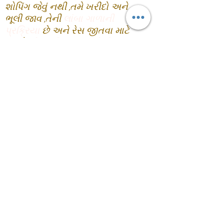
શોપિંગ જેવું નથી ,તમે ખરીદો અને
ભૂલી જાવ ,તેની
લાંબા ગાળાની
પ્રક્રિયા
છે અને રેસ જીતવા માટે
તમારે
યોગ્ય નિષ્ણાત પાસેથી
હેન્ડહોલ્ડિંગની જરૂર છે! શુલ્ક
બચાવવા એ મુખ્ય ધ્યેય નથી, તેના
બદલે શીખો અને નફો કમાવો તે છે ...
ઇક્વિટીમાં રોકાણ કરવાનો વધુ એક
ફાયદો એ છે કે તમારી પાસે પરિણામો
જોવા માટે છેલ્લા ઘણા વર્ષોનો તમામ
ડેટા છે! હા , શું તમે તેને કોઈ જમીન ,
સોનું અથવા અન્ય રોકાણ માટે
મેળવી શકો છો ?
ચોક્કસ નથી ...
25 વર્ષથી સ્ટોકની યાદી તપાસો,
આપણે બધા તેમની સેવાઓ/
ઉત્પાદનોનો ઉપયોગ કરીએ છીએ, તો
પછી તેમાં રોકાણ કરીને તેમની સાથે