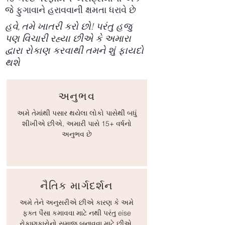
જે ફુગાવાને હરાવવાની ક્ષમતા ધરાવે છે
હવે, તમે ખાતરી કરો છો! પરંતુ હજુ
પણ વિચારી રહ્યા છીએ કે અમારા
દ્વારા રોકાણ કરવાથી તમને શું ફાયદો
થશે
અનુભવ
અમે તેમાંથી પસાર થયેલા લોકો પાસેથી બધું
શીખીએ છીએ, અમારી પાસે 15+ વર્ષનો
અનુભવ છે
નૈતિક માર્ગદર્શન
અમે તેને અનુસરીએ છીએ કારણ કે અમે
ફક્ત પૈસા કમાવવા માટે નથી પરંતુ eise
રોકાણકારોનો સમાજ બનાવવા માટે છીએ