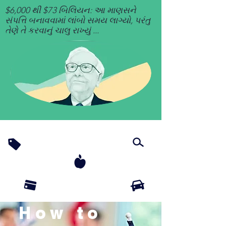
$6,000 થી $73 બિલિયન: આ માણસને
સંપત્તિ બનાવવામાં લાંબો સમય લાગ્યો, પરંતુ
તેણે તે કરવાનું ચાલુ રાખ્યું ...
How to