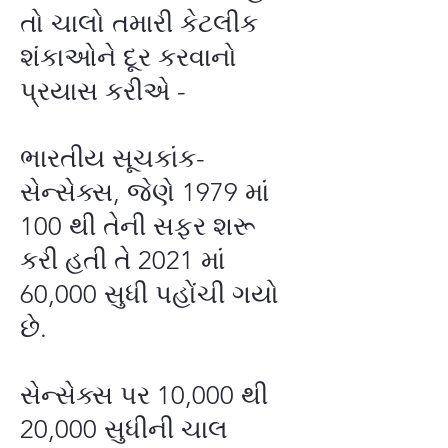
તો ચાલો તમારી કેટલીક
શંકાઓને દૂર કરવાનો
પ્રયાસ કરીએ -
ભારતીય સૂચકાંક-
સેન્સેક્સ, જેણે 1979 માં
100 થી તેની સફર શરૂ
કરી હતી તે 2021 માં
60,000 સુધી પહોંચી ગયો
છે.
સેન્સેક્સ પર 10,000 થી
20,000 સુધીની ચાલ