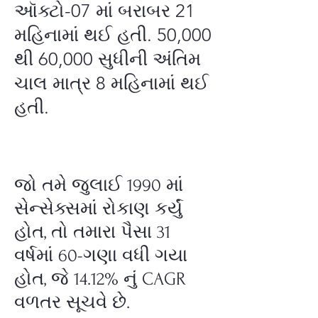
ઑક્ટો-07 માં બરાબર 21
મહિનામાં થઈ હતી. 50,000
થી 60,000 સુધીની અંતિમ
ચાલ માત્ર 8 મહિનામાં થઈ
હતી.
જો તમે જુલાઈ 1990 માં
સેન્સેક્સમાં રોકાણ કર્યું
હોત, તો તમારા પૈસા 31
વર્ષમાં 60-ગણા વધી ગયા
હોત, જે 14.12% નું CAGR
વળતર સૂચવે છે.