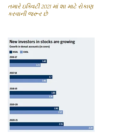
તમારે ઇક્વિટી 2021 માં શા માટે રોકાણ
કરવાની જરૂર છે