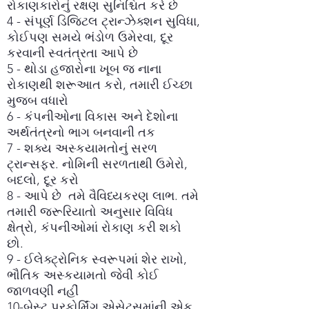
રોકાણકારોનું રક્ષણ સુનિશ્ચિત કરે છે
4 - સંપૂર્ણ ડિજિટલ ટ્રાન્ઝેક્શન સુવિધા,
કોઈપણ સમયે ભંડોળ ઉમેરવા, દૂર
કરવાની સ્વતંત્રતા આપે છે
5 - થોડા હજારોના ખૂબ જ નાના
રોકાણથી શરૂઆત કરો, તમારી ઈચ્છા
મુજબ વધારો
6 - કંપનીઓના વિકાસ અને દેશોના
અર્થતંત્રનો ભાગ બનવાની તક
7 - શક્ય અસ્કયામતોનું સરળ
ટ્રાન્સફર. નોમિની સરળતાથી ઉમેરો,
બદલો, દૂર કરો
8 - આપે છે
તમે વૈવિધ્યકરણ લાભ. તમે
તમારી જરૂરિયાતો અનુસાર વિવિધ
ક્ષેત્રો, કંપનીઓમાં રોકાણ કરી શકો
છો.
9 - ઈલેક્ટ્રોનિક સ્વરૂપમાં શેર રાખો,
ભૌતિક અસ્કયામતો જેવી કોઈ
જાળવણી નહીં
10-બેસ્ટ પરફોર્મિંગ એસેટ્સમાંની એક