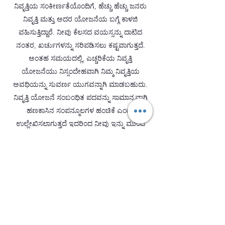
ನಿವೃತ್ತಿಯ ಸಂಕೀರ್ಣತೆಯೊಂದಿಗೆ, ಹೆಚ್ಚು ಹೆಚ್ಚು ಜನರು
ನಿವೃತ್ತಿ ಮತ್ತು ಅದರ ಯೋಜನೆಯ ಬಗ್ಗೆ ಕಾಳಜಿ
ವಹಿಸುತ್ತಿದ್ದಾರೆ. ನೀವು ಕೆಲಸದ ವಯಸ್ಸನ್ನು ದಾಟಿದ
ನಂತರ, ಖರ್ಚುಗಳನ್ನು ಸರಿಪಡಿಸಲು ಕಷ್ಟವಾಗುತ್ತದೆ.
ಅಂತಹ ಸಮಯದಲ್ಲಿ, ಎಚ್ಚರಿಕೆಯ ನಿವೃತ್ತಿ
ಯೋಜನೆಯು ನಿಸ್ಸಂದೇಹವಾಗಿ ನಿಮ್ಮ ನಿವೃತ್ತಿಯ
ಅವಧಿಯನ್ನು ಸುವರ್ಣ ಯುಗವನ್ನಾಗಿ ಮಾಡಬಹುದು.
ನಿವೃತ್ತಿ ಯೋಜನೆ ಸಂಬಂಧಿತ ಪದವನ್ನು ಸಾಮಾನ್ಯವಾಗಿ
ಹಣಕಾಸಿನ ಸಂಪನ್ಮೂಲಗಳ ಹಂಚಿಕೆ ಎಂದು
ಉಲ್ಲೇಖಿಸಲಾಗುತ್ತದೆ ಇದರಿಂದ ನೀವು ಇನ್ನು ಮುಂದೆ
ಕೆಲಸ ಮಾಡಲು ಮತ್ತು ಗಳಿಸಲು ಜವಾಬ್ದಾರರಾಗಿರದಿದ್ದಾಗ
ಅದರ ಪ್ರಯೋಜನಗಳನ್ನು ಸಂಪೂರ್ಣವಾಗಿ
ಸಾಧಿಸಬಹುದು.
ನಿಮ್ಮ ವಯಸ್ಸಿನ ಹೊರತಾಗಿಯೂ, ನಿಮ್ಮ ಹಣವನ್ನು
ನೋಡಿಕೊಳ್ಳಲು ಪ್ರಾರಂಭಿಸಲು ಇದು ಎಂದಿಗೂ
ಮುಂಚೆಯೇ ಅಥವಾ ತಡವಾಗಿಲ್ಲ. ನಿವೃತ್ತಿಯ