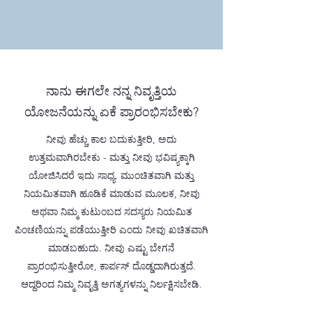
ನಾನು ಈಗಲೇ ನನ್ನ ನಿವೃತ್ತಿಯ
ಯೋಜನೆಯನ್ನು ಏಕೆ ಪ್ರಾರಂಭಿಸಬೇಕು?
ನೀವು ಹೆಚ್ಚು ಕಾಲ ಬದುಕುತ್ತೀರಿ, ಅದು
ಉತ್ತಮವಾಗಿರಬೇಕು - ಮತ್ತು ನೀವು ಭವಿಷ್ಯಕ್ಕಾಗಿ
ಯೋಜಿಸಿದರೆ ಇದು ಸಾಧ್ಯ. ಮುಂಚಿತವಾಗಿ ಮತ್ತು
ನಿಯಮಿತವಾಗಿ ಹೂಡಿಕೆ ಮಾಡುವ ಮೂಲಕ, ನೀವು
ಅಥವಾ ನಿಮ್ಮ ಕುಟುಂಬದ ಸದಸ್ಯರು ನಿಯಮಿತ
ಪಿಂಚಣಿಯನ್ನು ಪಡೆಯುತ್ತೀರಿ ಎಂದು ನೀವು ಖಚಿತವಾಗಿ
ಮಾಡಬಹುದು. ನೀವು ಎಷ್ಟು ಬೇಗನೆ
ಪ್ರಾರಂಭಿಸುತ್ತೀರೋ, ಕಾರ್ಪಸ್ ದೊಡ್ಡದಾಗಿರುತ್ತದೆ.
ಆದ್ದರಿಂದ ನಿಮ್ಮ ನಿವೃತ್ತಿ ಅಗತ್ಯಗಳನ್ನು ನಿರ್ಲಕ್ಷಿಸಬೇಡಿ.