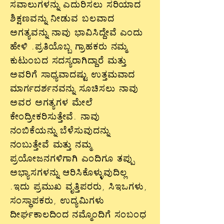
ಸವಾಲುಗಳನ್ನು ಎದುರಿಸಲು ಸರಿಯಾದ
ಶಿಕ್ಷಣವನ್ನು ನೀಡುವ ಬಲವಾದ
ಅಗತ್ಯವನ್ನು ನಾವು ಭಾವಿಸಿದ್ದೇವೆ ಎಂದು
ಹೇಳಿ .ಪ್ರತಿಯೊಬ್ಬ ಗ್ರಾಹಕರು ನಮ್ಮ
ಕುಟುಂಬದ ಸದಸ್ಯರಾಗಿದ್ದಾರೆ ಮತ್ತು
ಅವರಿಗೆ ಸಾಧ್ಯವಾದಷ್ಟು ಉತ್ತಮವಾದ
ಮಾರ್ಗದರ್ಶನವನ್ನು ಸೂಚಿಸಲು ನಾವು
ಅವರ ಅಗತ್ಯಗಳ ಮೇಲೆ
ಕೇಂದ್ರೀಕರಿಸುತ್ತೇವೆ. ನಾವು
ನಂಬಿಕೆಯನ್ನು ಬೆಳೆಸುವುದನ್ನು
ನಂಬುತ್ತೇವೆ ಮತ್ತು ನಮ್ಮ
ಪ್ರಯೋಜನಗಳಿಗಾಗಿ ಎಂದಿಗೂ ತಪ್ಪು
ಅಭ್ಯಾಸಗಳನ್ನು ಆರಿಸಿಕೊಳ್ಳುವುದಿಲ್ಲ
.ಇದು ಪ್ರಮುಖ ವೃತ್ತಿಪರರು, ಸಿಇಒಗಳು,
ಸಂಸ್ಥಾಪಕರು, ಉದ್ಯಮಿಗಳು
ದೀರ್ಘಕಾಲದಿಂದ ನಮ್ಮೊಂದಿಗೆ ಸಂಬಂಧ