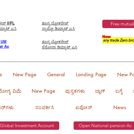
ರೇಜ್ IIFL
ಶೂನ್ಯ ಬ್ರೋಕರೇಜ್
Free mutual
ಮ್ಯಾಟ್ ಎಸಿ
ಸ್ಯಾಮ್ಕೋ ಡಿಮ್ಯಾಟ್ ಎಸಿ
New
any trade Zero bro
IUM
ಶೂನ್ಯ ಬ್ರೋಕರೇಜ್
t Ac
ಜೆರೋಧಾ ಡಿಮ್ಯಾಟ್ ಎಸಿ
e
New Page
General
Landing Page
New P
ರೋಗ್ಯ ವಿಮೆ
New Page
ಪುಸ್ತಕಗಳು
ಬ್ಲಾಗ್
ಬಗ್ಗೆ
ೇಟರ್‌ಗಳು
ಸಂಪರ್ಕಿಸಿ
ಐಪೋಸ್
News
Global Investment Account
Open National pension Ac