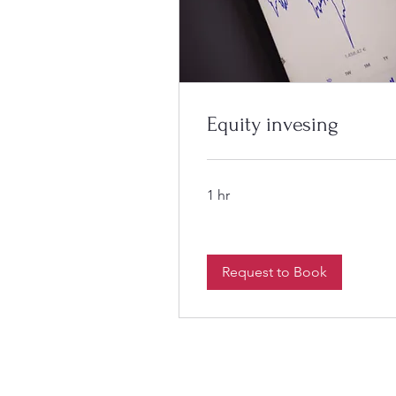
Equity invesing
1 hr
Request to Book