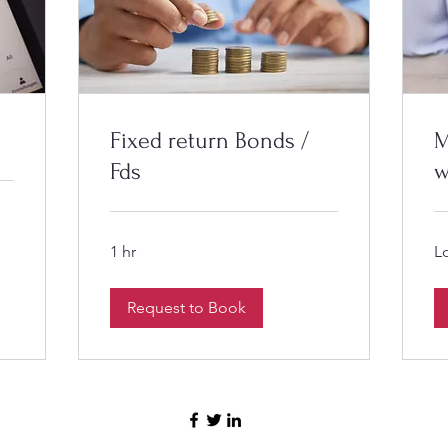
Fixed return Bonds /
M
Fds
w
1 hr
L
Request to Book