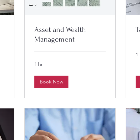
Asset and Wealth
T
Management
1 
1 hr
Book Now