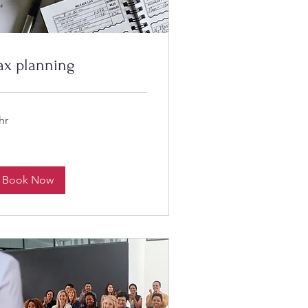
ax planning
hr
Book Now