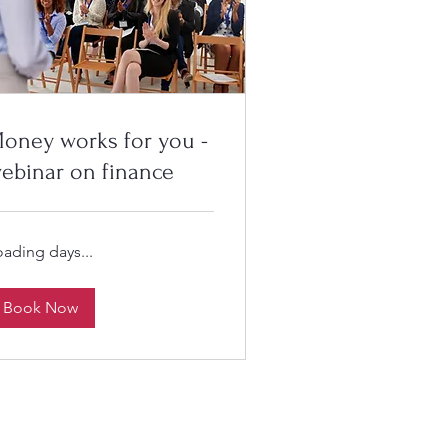
oney works for you -
ebinar on finance
oading days...
Book Now