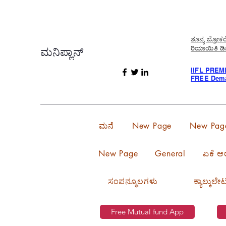
ಶೂನ್ಯ ಬ್ರೋಕ
ರಿಯಾಯಿತಿ ಡಿ
ಮನಿಪ್ಲಾನ್
IIFL PREM
FREE Dema
ಮನೆ
New Page
New Pag
New Page
General
ಏಕೆ ಆ
ಸಂಪನ್ಮೂಲಗಳು
ಕ್ಯಾಲ್ಕುಲ
Free Mutual fund App